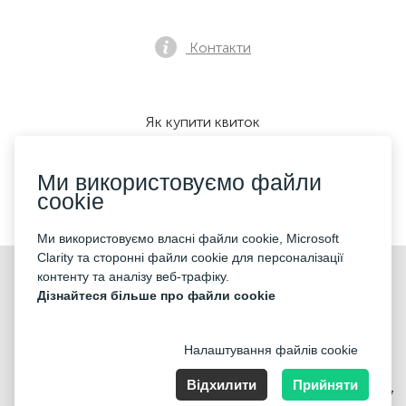
Контакти
Як купити квиток
Ми використовуємо файли
cookie
Ми приймаємо:
Ми використовуємо власні файли cookie, Microsoft
Clarity та сторонні файли cookie для персоналізації
©2026 «KONTRAMARKA OÜ» Всі права захищені
контенту та аналізу веб-трафіку.
Дізнайтеся більше про файли cookie
Налаштування файлів cookie
Відхилити
Прийняти
Harju maakond, Tallinn, Kesklinna linnaosa, Pärnu mnt 139b, 11317